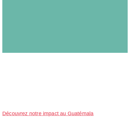
Les dernières histoires
venant du Guatémala
Découvrez notre impact au Guatémala